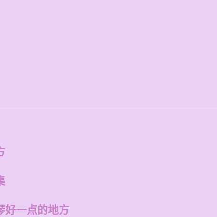
方
集
琴好一点的地方