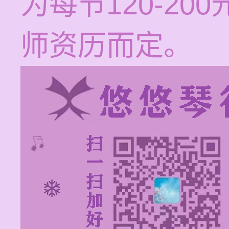
为每节120-2
师资历而定。